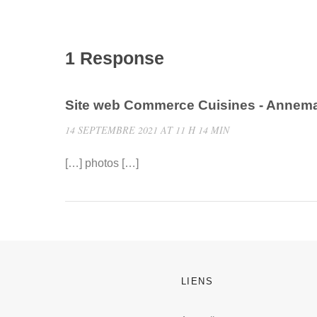
1 Response
Site web Commerce Cuisines - Annem
14 SEPTEMBRE 2021 AT 11 H 14 MIN
[…] photos […]
LIENS