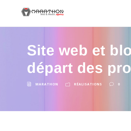
Site web et bl
départ des proj
MARATHON
RÉALISATIONS
0