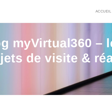
ACCUEIL
og myVirtual360 – l
ets de visite & réal