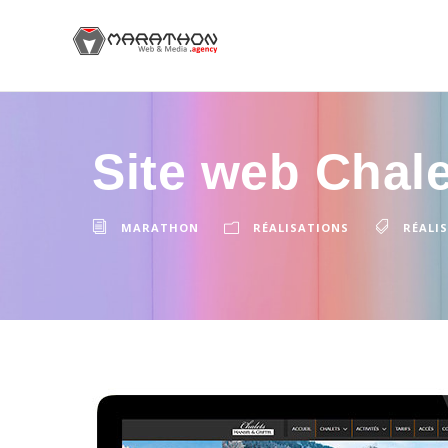
Site web Chale
MARATHON
RÉALISATIONS
RÉALI