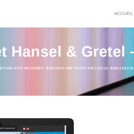
ACCUEIL
t Hansel & Gretel 
SATION SITE INTERNET
,
RÉALISATION VISITE VIRTUELLE
,
RÉALISATIO